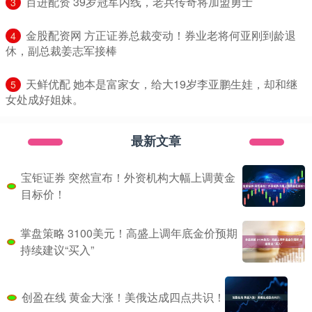
​百进配资 39岁冠军内线，老兵传奇将加盟勇士
3
​金股配资网 方正证券总裁变动！券业老将何亚刚到龄退
4
休，副总裁姜志军接棒
​天鲜优配 她本是富家女，给大19岁李亚鹏生娃，却和继
5
女处成好姐妹。
最新文章
宝钜证券 突然宣布！外资机构大幅上调黄金
目标价！
掌盘策略 3100美元！高盛上调年底金价预期
持续建议“买入”
创盈在线 黄金大涨！美俄达成四点共识！