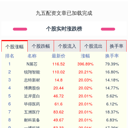
九五配资文章已加载完成
个股实时涨跌榜
个股跌幅
个股流入
个股流出
换手率
个股涨幅
排名
名称
最新价
涨幅
换手率
1
N展芯
116.52
396.89%
79.39%
2
锐翔智能
110.02
20.21%
16.80%
3
志特新材
14.8
20.03%
14.18%
4
博腾股份
20.44
20.02%
14.77%
5
近岸蛋白
46.72
20.01%
5.62%
6
毕得医药
61.6
20.01%
6.12%
7
五洲医疗
83.62
20.01%
18.37%
8
耐科装备
49.67
20.01%
6.83%
9
一博科技
53.33
20.01%
17.26%