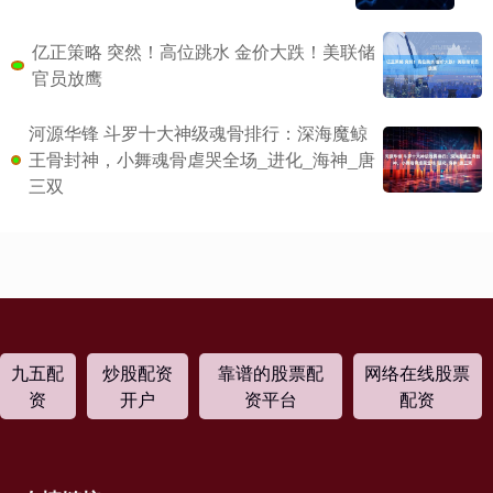
亿正策略 突然！高位跳水 金价大跌！美联储
官员放鹰
河源华锋 斗罗十大神级魂骨排行：深海魔鲸
王骨封神，小舞魂骨虐哭全场_进化_海神_唐
三双
九五配
炒股配资
靠谱的股票配
网络在线股票
资
开户
资平台
配资