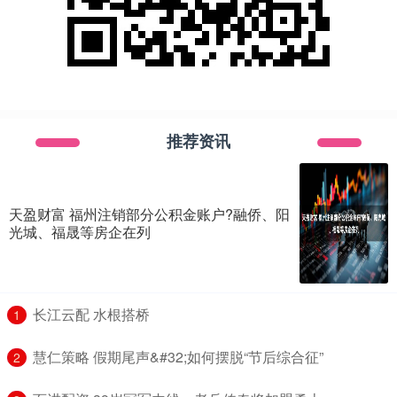
推荐资讯
天盈财富 福州注销部分公积金账户?融侨、阳
光城、福晟等房企在列
​长江云配 水根搭桥
1
​慧仁策略 假期尾声&#32;如何摆脱“节后综合征”
2