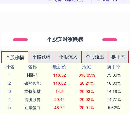
个股实时涨跌榜
个股跌幅
个股流入
个股流出
换手率
个股涨幅
排名
名称
最新价
涨幅
换手率
1
N展芯
116.52
396.89%
79.39%
2
锐翔智能
110.02
20.21%
16.80%
3
志特新材
14.8
20.03%
14.18%
4
博腾股份
20.44
20.02%
14.77%
5
近岸蛋白
46.72
20.01%
5.62%
6
毕得医药
61.6
20.01%
6.12%
7
五洲医疗
83.62
20.01%
18.37%