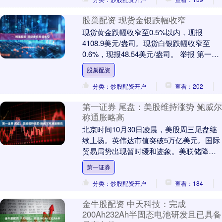
股巢配资 现货金银跌幅收窄
现货黄金跌幅收窄至0.5%以内，现报
4108.9美元/盎司。现货白银跌幅收窄至
0.6%，现报48.54美元/盎司。 举报 第一财
经广告合作，请点击这里此内容为第....
股巢配资
分类：炒股配资开户
查看：202
第一证券 尾盘：美股维持涨势 鲍威尔
称通胀略高
北京时间10月30日凌晨，美股周三尾盘继
续上扬。英伟达市值突破5万亿美元。国际
贸易局势出现暂时缓和迹象。美联储降息
25个基点，鲍威尔称通胀略显偏高。 道指
第一证券
涨12....
分类：炒股配资开户
查看：184
金牛股配资 中天科技：完成
200Ah232Ah半固态电池研发且已具备