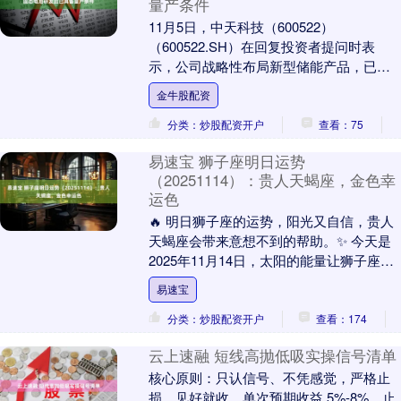
量产条件
11月5日，中天科技（600522）
（600522.SH）在回复投资者提问时表
示，公司战略性布局新型储能产品，已构
建半固态-准固态-全固态电池的阶梯式技术
金牛股配资
布局，....
分类：炒股配资开户
查看：75
易速宝 狮子座明日运势
（20251114）：贵人天蝎座，金色幸
运色
🔥 明日狮子座的运势，阳光又自信，贵人
天蝎座会带来意想不到的帮助。✨ 今天是
2025年11月14日，太阳的能量让狮子座充
满气场，成为团队中的可靠支柱。🎯 但别
易速宝
在....
分类：炒股配资开户
查看：174
云上速融 短线高抛低吸实操信号清单
核心原则：只认信号、不凭感觉，严格止
损、见好就收，单次预期收益 5%-8%、止