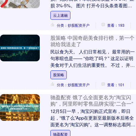
损 3%-5%。 图片 打开今日头条查看图片
详情 一、选股筛选：先选 “易操作” ....
云上速融
分类：炒股配资开户
查看：193
股策略 中国奇葩美食排行榜，第一个
就给我送走了
民以食为天。 人们日常相见， 最常用的一
句寒暄也是—— “你吃了吗？” 这足以证明
美食对于人们生活的重要性。 不过， 并不
是每种美食都符合大众的口味。 许多画
股策略
风....
分类：炒股配资开户
查看：101
驰盈配资 饿了么全面更名为“淘宝闪
购”，阿里即时零售品牌实现“二合一”
12月5日一早，淘宝闪购正式宣布，即日
起，“饿了么”App在更新至最新版本后将全
面更名为“淘宝闪购”。这一调整标志着阿里
即时零售业务完成品牌统一。 “更新是为
驰盈配资