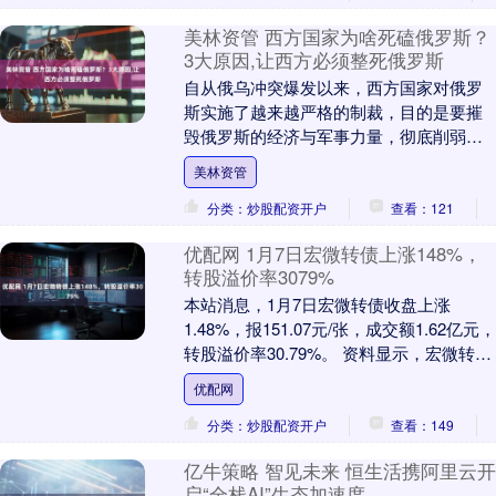
美林资管 西方国家为啥死磕俄罗斯？
3大原因,让西方必须整死俄罗斯
自从俄乌冲突爆发以来，西方国家对俄罗
斯实施了越来越严格的制裁，目的是要摧
毁俄罗斯的经济与军事力量，彻底削弱其
崛起的可能性。美欧等国家持续向乌克兰
美林资管
提供武器、资金和....
分类：炒股配资开户
查看：121
优配网 1月7日宏微转债上涨148%，
转股溢价率3079%
本站消息，1月7日宏微转债收盘上涨
1.48%，报151.07元/张，成交额1.62亿元，
转股溢价率30.79%。 资料显示，宏微转债
信用级别为“A”，债券期限6....
优配网
分类：炒股配资开户
查看：149
亿牛策略 智见未来 恒生活携阿里云开
启“全栈AI”生态加速度