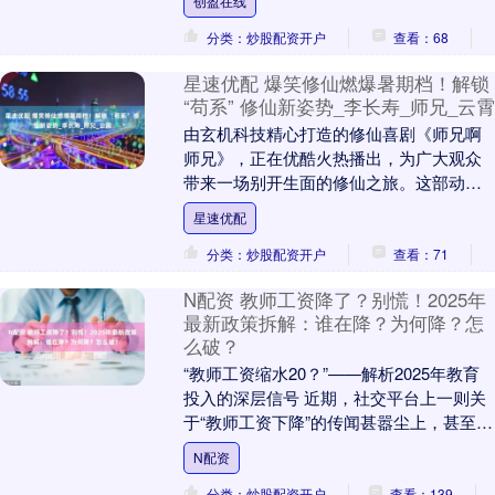
创盈在线
货价格....
分类：炒股配资开户
查看：68
星速优配 爆笑修仙燃爆暑期档！解锁
“苟系” 修仙新姿势_李长寿_师兄_云霄
由玄机科技精心打造的修仙喜剧《师兄啊
师兄》，正在优酷火热播出，为广大观众
带来一场别开生面的修仙之旅。这部动画
改编自阅文集团旗下起点读书小说《我师
星速优配
兄实在太稳健了》....
分类：炒股配资开户
查看：71
N配资 教师工资降了？别慌！2025年
最新政策拆解：谁在降？为何降？怎
么破？
“教师工资缩水20？”——解析2025年教育
投入的深层信号 近期，社交平台上一则关
于“教师工资下降”的传闻甚嚣尘上，甚至有
消息称“多地教师收入缩水20”。然而，....
N配资
分类：炒股配资开户
查看：139