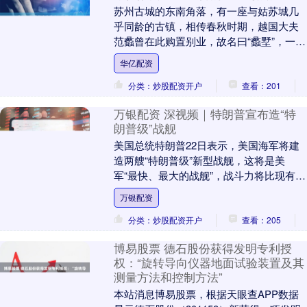
苏州古城的东南角落，有一座与姑苏城几
乎同龄的古镇，相传春秋时期，越国大夫
范蠡曾在此购置别业，故名曰“蠡墅”，一条
蠡墅港从蠡墅镇中横穿而过，庞家桥、莫
华亿配资
家桥、永兴桥....
分类：炒股配资开户
查看：201
万银配资 深视频｜特朗普宣布造“特
朗普级”战舰
美国总统特朗普22日表示，美国海军将建
造两艘“特朗普级”新型战舰，这将是美
军“最快、最大的战舰”，战斗力将比现有舰
艇“强大百倍”。 该级战舰首舰将名为“无
万银配资
畏”号....
分类：炒股配资开户
查看：205
博易股票 德石股份获得发明专利授
权：“旋转导向仪器地面试验装置及其
测量方法和控制方法”
本站消息博易股票，根据天眼查APP数据