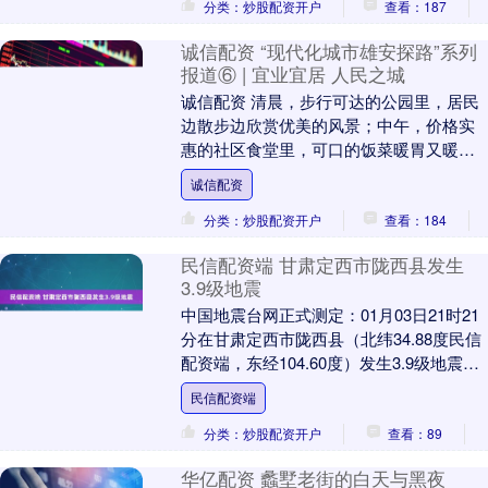
分类：炒股配资开户
查看：187
诚信配资 “现代化城市雄安探路”系列
报道⑥ | 宜业宜居 人民之城
诚信配资 清晨，步行可达的公园里，居民
边散步边欣赏优美的风景；中午，价格实
惠的社区食堂里，可口的饭菜暖胃又暖
心；晚上，人头攒动的青年夜校里，年轻
诚信配资
人走进课堂学习音....
分类：炒股配资开户
查看：184
民信配资端 甘肃定西市陇西县发生
3.9级地震
中国地震台网正式测定：01月03日21时21
分在甘肃定西市陇西县（北纬34.88度民信
配资端，东经104.60度）发生3.9级地震民
信配资端民信配资端，震源深度....
民信配资端
分类：炒股配资开户
查看：89
华亿配资 蠡墅老街的白天与黑夜