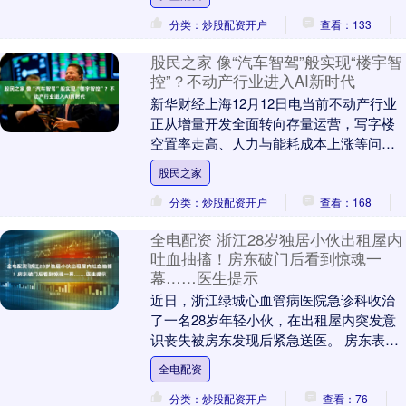
了....
分类：炒股配资开户
查看：133
股民之家 像“汽车智驾”般实现“楼宇智
控”？不动产行业进入AI新时代
新华财经上海12月12日电当前不动产行业
正从增量开发全面转向存量运营，写字楼
空置率走高、人力与能耗成本上涨等问题
凸显，传统粗放式管理已难以为继。在此
股民之家
背景下，如何....
分类：炒股配资开户
查看：168
全电配资 浙江28岁独居小伙出租屋内
吐血抽搐！房东破门后看到惊魂一
幕……医生提示
近日，浙江绿城心血管病医院急诊科收治
了一名28岁年轻小伙，在出租屋内突发意
识丧失被房东发现后紧急送医。 房东表
示，小伙平时交租都挺准时的，这回迟迟
全电配资
联系不上，反复....
分类：炒股配资开户
查看：76