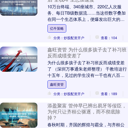
10万台终端、340座城市、220亿人次服
务、每日TB级数据流……当这些数字叠加
在同一个生态体系上，便爆发出巨大的数
据能量和生态重力，让全面“数智化转型”势
亿牛策略
在必....
分类：炒股配资开户
查看：104
鑫旺资管 为什么很多孩子去了补习班
反而成绩变差了
为什么很多孩子去了补习班反而成绩变差
了 （深圳万事通朱老师整理） 干教培这行
十五年，见过的学生没有一千也有八百，
今天我必须说句大实话——很多孩子越补
鑫旺资管
课，成绩越往....
分类：炒股配资开户
查看：189
添盈聚富 管仲早已辨出易牙等佞臣，
为何只让齐桓公驱逐，而不彻底除
掉？
春秋时期，齐国的辉煌与霸业，与齐桓公