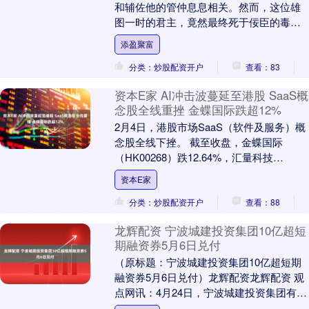
和辅佐他的管仲息息相关。然而，这位雄
图一时的君主，竟然最终死于佞臣的毒
手，这背后的原因到底是什么呢？其实，
添盈聚富
管仲在临终之前，早....
分类：炒股配资开户
查看：83
资本E家 AI冲击波蔓延至港股 SaaS概
念股全线重挫 金蝶国际跌超12%
2月4日，港股市场SaaS（软件及服务）概
念股全线下挫。 截至收盘，金蝶国际
（HK00268）跌12.64%，汇量科技
（HK01860）跌5.88%，金山软件、....
资本E家
分类：炒股配资开户
查看：88
龙辉配资 宁波城建投资集团10亿超短
期融资券5月6日兑付
（原标题：宁波城建投资集团10亿超短期
融资券5月6日兑付）龙辉配资龙辉配资 观
点网讯：4月24日，宁波城建投资集团有限
公司发布2024年度第一期超短期融资券兑