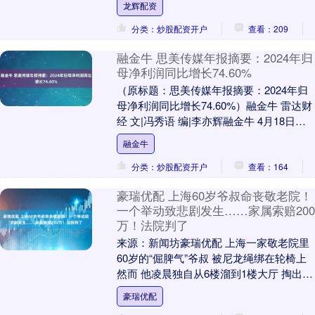
龙辉配资
付....
分类：炒股配资开户
查看：209
融金牛 思美传媒年报摘要：2024年归
母净利润同比增长74.60%
（原标题：思美传媒年报摘要：2024年归
母净利润同比增长74.60%）融金牛 雷达财
经 文|冯秀语 编|李亦辉融金牛 4月18日，
思美传媒(002712)发布2....
融金牛
分类：炒股配资开户
查看：164
豪瑞优配 上海60岁爷叔命丧敬老院！
一个举动致悲剧发生……家属索赔200
万！法院判了
来源：新闻坊豪瑞优配 上海一家敬老院里
60岁的“倔脾气”爷叔 被尼龙绳绑在轮椅上
然而 他凌晨独自从6楼溜到1楼大厅 掏出打
火机点燃绳子…… 没想到 这个举动....
豪瑞优配