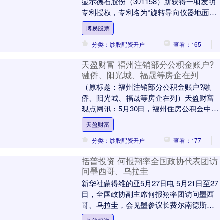
显示德石股份（301158）新获得一项发明
专利授权，专利名为“旋转导向仪器地面试
验装置及其测量方法和控制方法”，专利申
博易股票
请号....
分类：炒股配资开户
查看：165
天盈财富 福州注销部分公积金账户?
融侨、阳光城、福晟等房企在列
（原标题：福州注销部分公积金账户?融
侨、阳光城、福晟等房企在列）天盈财富
观点网讯：5月30日，福州住房公积金中心
于日前发布公告，计划注销部分长期停缴
天盈财富
住房公积金....
分类：炒股配资开户
查看：177
括普投资 何报翔率全国政协代表团访
问墨西哥、乌拉圭
新华社蒙得维的亚5月27日电 5月21日至27
日，全国政协副主席何报翔率团访问墨西
哥、乌拉圭，会见墨参议长费尔南德斯，
众议院副议长帕迭尔纳、洛佩斯、门多萨