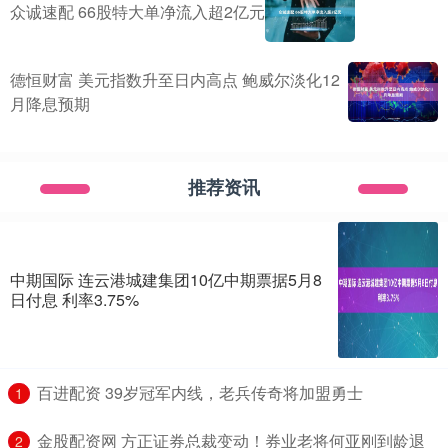
众诚速配 66股特大单净流入超2亿元
德恒财富 美元指数升至日内高点 鲍威尔淡化12
月降息预期
推荐资讯
中期国际 连云港城建集团10亿中期票据5月8
日付息 利率3.75%
​百进配资 39岁冠军内线，老兵传奇将加盟勇士
1
​金股配资网 方正证券总裁变动！券业老将何亚刚到龄退
2