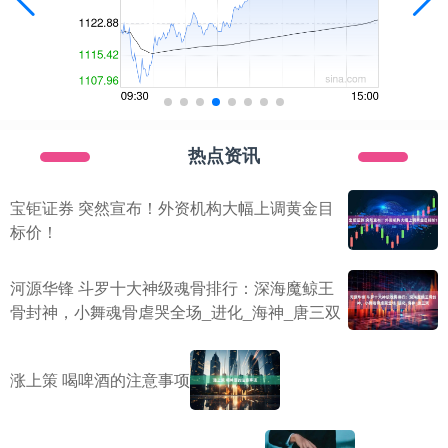
热点资讯
宝钜证券 突然宣布！外资机构大幅上调黄金目
标价！
河源华锋 斗罗十大神级魂骨排行：深海魔鲸王
骨封神，小舞魂骨虐哭全场_进化_海神_唐三双
涨上策 喝啤酒的注意事项