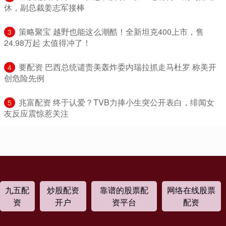
休，副总裁姜志军接棒
​策略聚宝 越野也能这么潮酷！全新坦克400上市，售
3
24.98万起 太值得冲了！
​要配资 巴西总统谴责美轰炸委内瑞拉抓走马杜罗 称美开
4
创危险先例
​兆富配资 终于认爱？TVB力捧小生突公开表白，绯闻女
5
友反应震惊惹关注
九五配
炒股配资
靠谱的股票配
网络在线股票
资
开户
资平台
配资