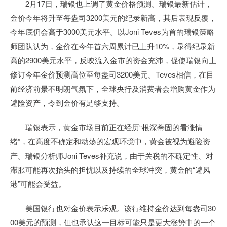
2月17日，瑞银也上调了黄金价格预测。瑞银最新估计，
金价今年将升至每盎司3200美元的纪录新高，其后表现反覆，
今年底仍会高于3000美元水平。以Joni Teves为首的瑞银策略
师团队认为，金价在今年首六周累计已上升10%，录得纪录新
高的2900美元水平，反映流入金市的资金充沛，促使瑞银向上
修订今年金价预测高位至每盎司3200美元。Teves相信，在目
前经济前景不明朗气氛下，全球央行及消费者会增购黄金作为
避险资产，令到金价有足够支持。
瑞银表示，黄金市场目前正在经历“根深蒂固的看涨情
绪”，在高度不确定和动荡的宏观环境中，黄金被视为避险资
产。瑞银分析师Joni Teves补充说，由于关税的不确定性、对
滞胀可能再次抬头的担忧以及持续的全球冲突，黄金的“避风
港”可能会受益。
美国银行也对金价表示乐观。该行维持金价达到每盎司30
00美元的预测，但也承认这一目标可能只是更大涨势中的一个