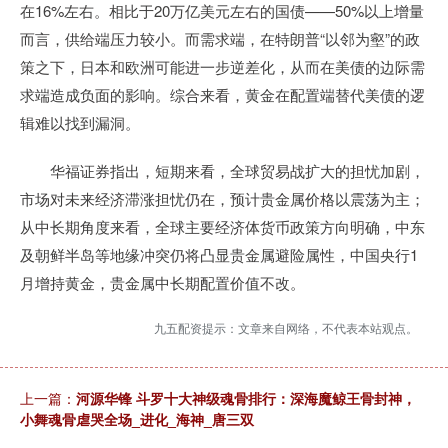
在16%左右。相比于20万亿美元左右的国债——50%以上增量
而言，供给端压力较小。而需求端，在特朗普“以邻为壑”的政
策之下，日本和欧洲可能进一步逆差化，从而在美债的边际需
求端造成负面的影响。综合来看，黄金在配置端替代美债的逻
辑难以找到漏洞。
华福证券指出，短期来看，全球贸易战扩大的担忧加剧，
市场对未来经济滞涨担忧仍在，预计贵金属价格以震荡为主；
从中长期角度来看，全球主要经济体货币政策方向明确，中东
及朝鲜半岛等地缘冲突仍将凸显贵金属避险属性，中国央行1
月增持黄金，贵金属中长期配置价值不改。
九五配资提示：文章来自网络，不代表本站观点。
上一篇：
河源华锋 斗罗十大神级魂骨排行：深海魔鲸王骨封神，
小舞魂骨虐哭全场_进化_海神_唐三双