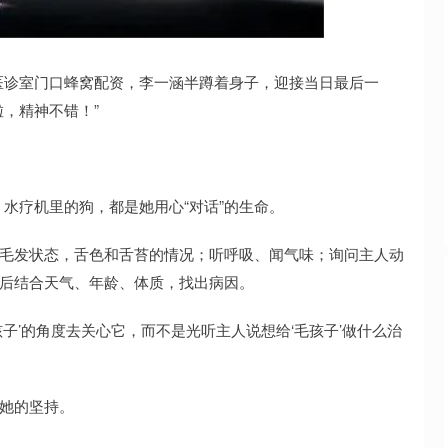
沪深300
4688.03
.14%
36.72
0.79%
医诊室门口蜂窝配资，李一涵半蹲着身子，迎接当日最后一
啦，精神不错！”
水疗机里的狗，都是她用心“对话”的生命。
和毛发状态，舌色和舌苔的情况；听呼吸、闻气味；询问主人动
最后结合天气、年龄、体质，找出病因。
孩子’的角度去关心它，而不是光听主人说想给‘毛孩子’做什么治
是她的坚持。