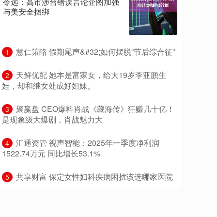
令远：高市涉台错误言论企图加强
与美安全捆绑
​慧仁策略 假期尾声&#32;如何摆脱“节后综合征”
1
​天鲜优配 她本是富家女，给大19岁李亚鹏生
2
娃，却和继女处成好姐妹。
​聚赢盘 CEO爆料肖战《藏海传》狂赚几十亿！
3
是现象级大爆剧，肖战魅力大
​汇通资管 视声智能：2025年一季度净利润
4
1522.74万元 同比增长53.1%
​共享财富 保定女性妇科疾病困扰该选哪家医院
5