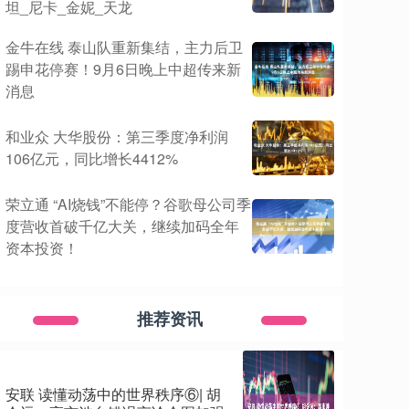
坦_尼卡_金妮_天龙
金牛在线 泰山队重新集结，主力后卫
踢申花停赛！9月6日晚上中超传来新
消息
和业众 大华股份：第三季度净利润
106亿元，同比增长4412%
荣立通 “AI烧钱”不能停？谷歌母公司季
度营收首破千亿大关，继续加码全年
资本投资！
推荐资讯
安联 读懂动荡中的世界秩序⑥| 胡