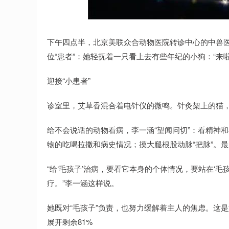
深证成指
14270.99
.99
0.36%
160.87
1
下午四点半，北京美联众合动物医院转诊中心的中兽
位“患者”：她轻抚着一只看上去有些年纪的小狗：“来
迎接“小患者”
诊室里，艾草香混合着电针仪的微鸣。针灸架上的猫，
给不会说话的动物看病，李一涵“望闻问切”：看精神
物的吃喝拉撒和病史情况；摸大腿根股动脉“把脉”。
“给‘毛孩子’治病，要看它本身的个体情况，要站在‘毛
疗。”李一涵这样说。
她既对“毛孩子”负责，也努力缓解着主人的焦虑。这
展开剩余81%