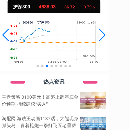
北证50
1123.26
创
0.39
0.03%
热点资讯
掌盘策略 3100美元！高盛上调年底金
价预期 持续建议“买入”
淘配网 海贼王动画1137话，大熊现身
弹头岛，冒着枪炮一拳打飞五老星萨