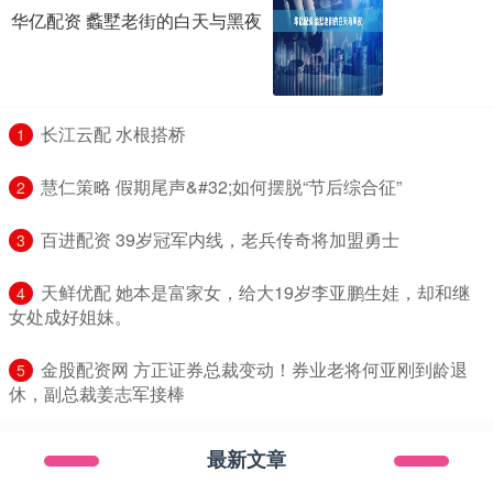
华亿配资 蠡墅老街的白天与黑夜
​长江云配 水根搭桥
1
​慧仁策略 假期尾声&#32;如何摆脱“节后综合征”
2
​百进配资 39岁冠军内线，老兵传奇将加盟勇士
3
​天鲜优配 她本是富家女，给大19岁李亚鹏生娃，却和继
4
女处成好姐妹。
​金股配资网 方正证券总裁变动！券业老将何亚刚到龄退
5
休，副总裁姜志军接棒
最新文章