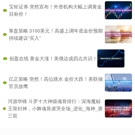
宝钜证券 突然宣布！外资机构大幅上调黄金
目标价！
掌盘策略 3100美元！高盛上调年底金价预期
持续建议“买入”
创盈在线 黄金大涨！美俄达成四点共识！
亿正策略 突然！高位跳水 金价大跌！美联储
官员放鹰
河源华锋 斗罗十大神级魂骨排行：深海魔鲸
王骨封神，小舞魂骨虐哭全场_进化_海神_唐
三双