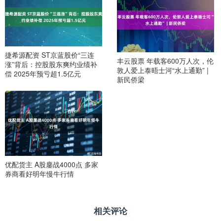
捷希源配资 ST京蓝股价“三连
丰云股票 年载客600万人次，伦
涨”背后：控股股东爽约业绩补
敦人爱上泰晤士河“水上通勤” |
偿 2025年预亏超1.5亿元
新民侨梁
优配货主 A股鏖战4000点 多家
券商看好明年慢牛行情
相关评论