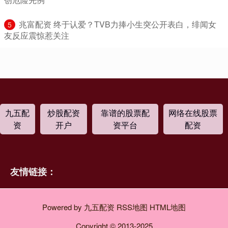
​兆富配资 终于认爱？TVB力捧小生突公开表白，绯闻女
5
友反应震惊惹关注
九五配
炒股配资
靠谱的股票配
网络在线股票
资
开户
资平台
配资
友情链接：
Powered by
九五配资
RSS地图
HTML地图
Copyright
© 2013-2025