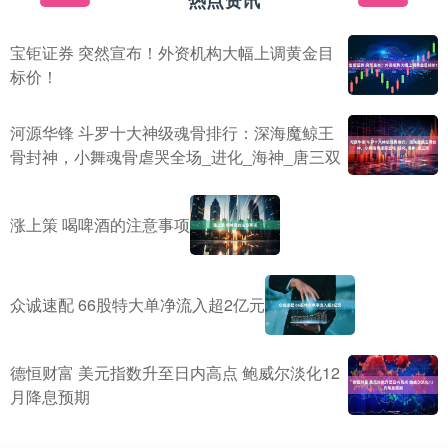
宝钜证券 突然宣布！外资机构大幅上调黄金目
标价！
河源华锋 斗罗十大神级魂骨排行：深海魔鲸王
骨封神，小舞魂骨虐哭全场_进化_海神_唐三双
涨上策 喝啤酒的注意事项
众诚速配 66股特大单净流入超2亿元
德恒财富 美元指数升至日内高点 鲍威尔淡化12
月降息预期