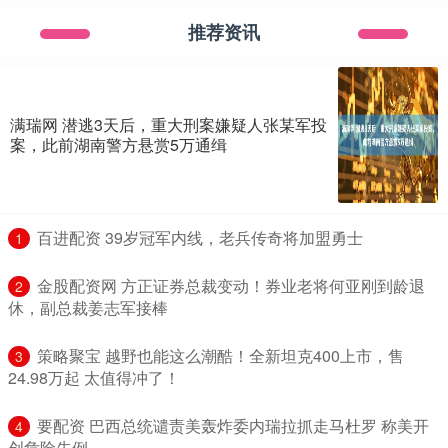
推荐资讯
满瑞网 潜逃3天后，重大刑案嫌疑人张某军投
案，此前湖南警方悬赏5万通缉
​百进配资 39岁冠军内线，老兵传奇将加盟勇士
1
​金股配资网 方正证券总裁变动！券业老将何亚刚到龄退
2
休，副总裁姜志军接棒
​策略聚宝 越野也能这么潮酷！全新坦克400上市，售
3
24.98万起 太值得冲了！
​要配资 巴西总统谴责美轰炸委内瑞拉抓走马杜罗 称美开
4
创危险先例