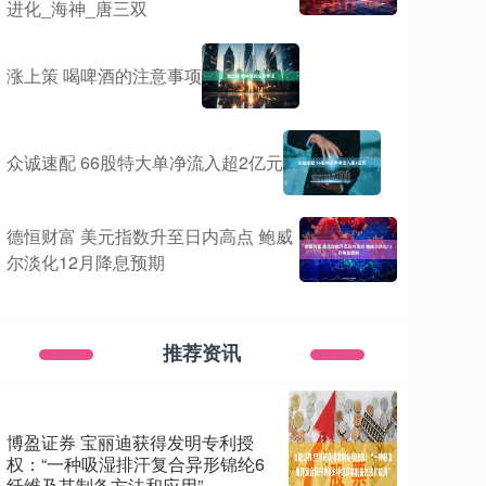
进化_海神_唐三双
涨上策 喝啤酒的注意事项
众诚速配 66股特大单净流入超2亿元
德恒财富 美元指数升至日内高点 鲍威
尔淡化12月降息预期
推荐资讯
博盈证券 宝丽迪获得发明专利授
权：“一种吸湿排汗复合异形锦纶6
纤维及其制备方法和应用”