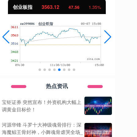
创业板指
3563.12
基
47.56
1.35%
热点资讯
宝钜证券 突然宣布！外资机构大幅上
调黄金目标价！
河源华锋 斗罗十大神级魂骨排行：深
海魔鲸王骨封神，小舞魂骨虐哭全场_