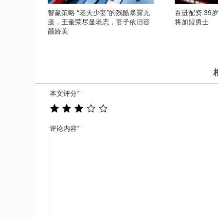
智赢策略 “老夫少妻”的残酷暴露无
百进配资 39
遗，王奎荣尽显老态，妻子依旧容
将加盟勇士
颜娇美
本文评分
*
评论内容
*