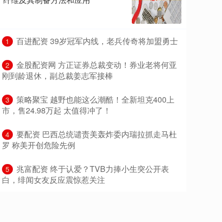
​百进配资 39岁冠军内线，老兵传奇将加盟勇士
1
​金股配资网 方正证券总裁变动！券业老将何亚
2
刚到龄退休，副总裁姜志军接棒
​策略聚宝 越野也能这么潮酷！全新坦克400上
3
市，售24.98万起 太值得冲了！
​要配资 巴西总统谴责美轰炸委内瑞拉抓走马杜
4
罗 称美开创危险先例
​兆富配资 终于认爱？TVB力捧小生突公开表
5
白，绯闻女友反应震惊惹关注