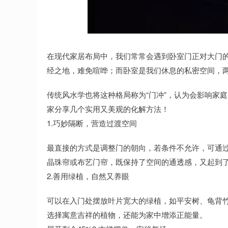
深证成指
14311.01
.68
1.02%
200.89
1
在现代家居布局中，我们常常会遇到卧室门正对大门
经之地，难免喧哗；而卧室是我们休息的私密空间，
传统风水学也将这种格局称为“门冲”，认为会影响家
家分享几个实用又美观的化解方法！
1.巧妙隔断，营造过渡空间
最直接的方式是调整门的朝向，若条件不允许，可通
晶珠帘或布艺门帘，既保持了空间的通透感，又起到
2.善用绿植，自然又养眼
可以在入门处摆放叶片宽大的绿植，如平安树、龟背
选择寓意吉祥的植物，还能为家中增添正能量。