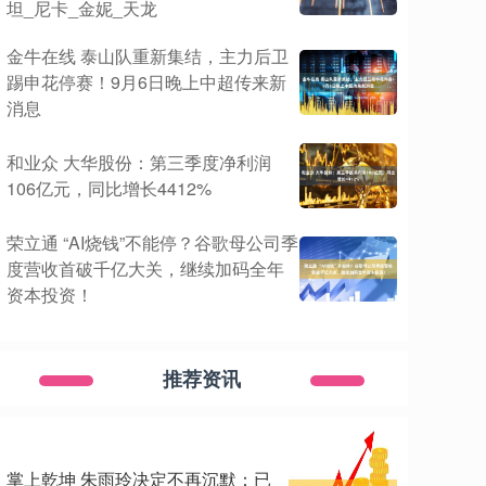
坦_尼卡_金妮_天龙
金牛在线 泰山队重新集结，主力后卫
踢申花停赛！9月6日晚上中超传来新
消息
和业众 大华股份：第三季度净利润
106亿元，同比增长4412%
荣立通 “AI烧钱”不能停？谷歌母公司季
度营收首破千亿大关，继续加码全年
资本投资！
推荐资讯
掌上乾坤 朱雨玲决定不再沉默：已