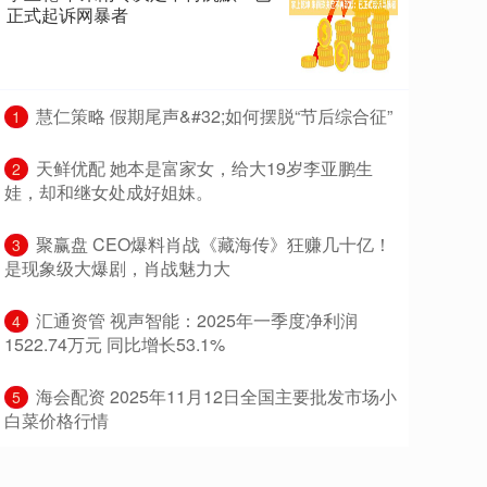
正式起诉网暴者
​慧仁策略 假期尾声&#32;如何摆脱“节后综合征”
1
​天鲜优配 她本是富家女，给大19岁李亚鹏生
2
娃，却和继女处成好姐妹。
​聚赢盘 CEO爆料肖战《藏海传》狂赚几十亿！
3
是现象级大爆剧，肖战魅力大
​汇通资管 视声智能：2025年一季度净利润
4
1522.74万元 同比增长53.1%
​海会配资 2025年11月12日全国主要批发市场小
5
白菜价格行情