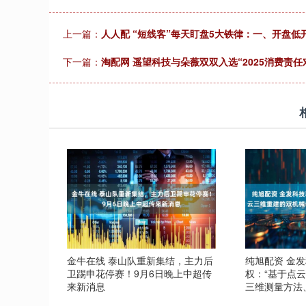
上一篇：
人人配 “短线客”每天盯盘5大铁律：一、开盘低开
下一篇：
淘配网 遥望科技与朵薇双双入选“2025消费责
金牛在线 泰山队重新集结，主力后
纯旭配资 金
卫踢申花停赛！9月6日晚上中超传
权：“基于点
来新消息
三维测量方法