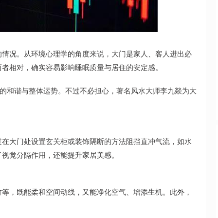
沪深300
4694.44
.42%
43.13
0.93%
的情况。从环境心理学的角度来说，大门是家人、客人进出必
两者相对，确实容易影响睡眠质量与居住的安定感。
庭的和谐与整体运势。不过不必担心，著名风水大师李九燚为大
过在大门处设置玄关柜或装饰隔断的方法阻挡直冲气流，如水
了视觉分隔作用，还能提升家居美感。
竹等，既能柔和空间动线，又能净化空气、增添生机。此外，