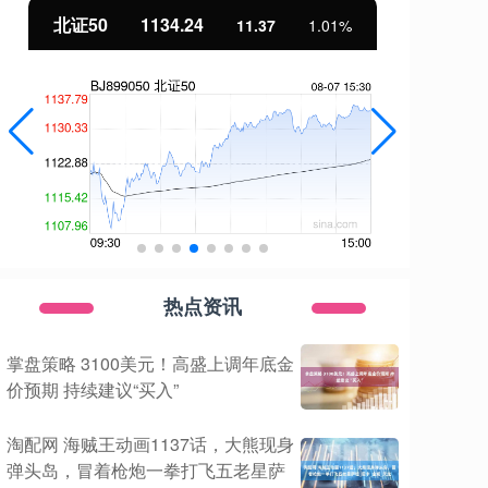
北证50
1134.24
创
11.37
1.01%
热点资讯
掌盘策略 3100美元！高盛上调年底金
价预期 持续建议“买入”
淘配网 海贼王动画1137话，大熊现身
弹头岛，冒着枪炮一拳打飞五老星萨