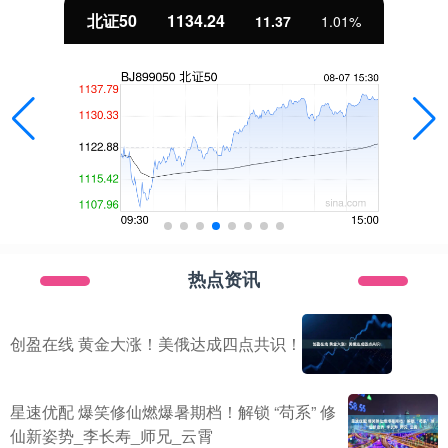
北证50
1134.24
11.37
1.01%
热点资讯
创盈在线 黄金大涨！美俄达成四点共识！
星速优配 爆笑修仙燃爆暑期档！解锁 “苟系” 修
仙新姿势_李长寿_师兄_云霄