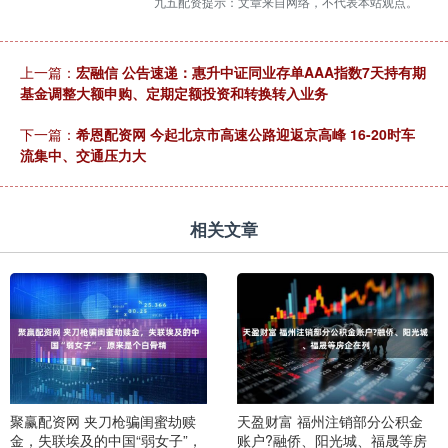
九五配资提示：文章来自网络，不代表本站观点。
上一篇：
宏融信 公告速递：惠升中证同业存单AAA指数7天持有期
基金调整大额申购、定期定额投资和转换转入业务
下一篇：
希恩配资网 今起北京市高速公路迎返京高峰 16-20时车
流集中、交通压力大
相关文章
聚赢配资网 夹刀枪骗闺蜜劫赎
天盈财富 福州注销部分公积金
金，失联埃及的中国“弱女子”，
账户?融侨、阳光城、福晟等房