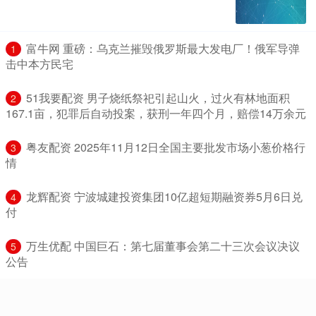
​富牛网 重磅：乌克兰摧毁俄罗斯最大发电厂！俄军导弹
1
击中本方民宅
​51我要配资 男子烧纸祭祀引起山火，过火有林地面积
2
167.1亩，犯罪后自动投案，获刑一年四个月，赔偿14万余元
​粤友配资 2025年11月12日全国主要批发市场小葱价格行
3
情
​龙辉配资 宁波城建投资集团10亿超短期融资券5月6日兑
4
付
​万生优配 中国巨石：第七届董事会第二十三次会议决议
5
公告